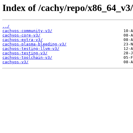
Index of /cachy/repo/x86_64_v3/
../
cachyos-community-v3/
cachyos-core-v3/
cachyos-extra-v3/
cachyos-plasma-bleeding-v3/
cachyos-testing-llvm-v3/
cachyos-testing-v3/
cachyos-toolchain-v3/
cachyos-v3/